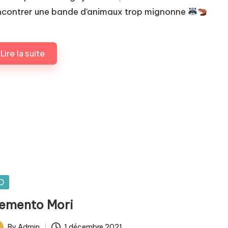
ncontrer une bande d’animaux trop mignonne
Lire la suite
sted
D
emento Mori
By
Admin
1 décembre 2021