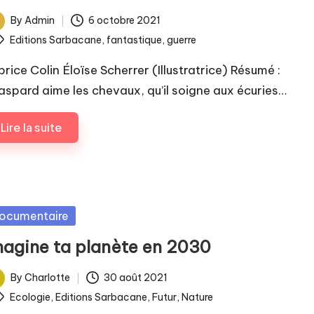
By
Admin
6 octobre 2021
ted
ags:
Editions Sarbacane
,
fantastique
,
guerre
brice Colin Éloïse Scherrer (Illustratrice) Résumé :
aspard aime les chevaux, qu’il soigne aux écuries…
Lire la suite
sted
ocumentaire
magine ta planète en 2030
By
Charlotte
30 août 2021
ted
ags:
Ecologie
,
Editions Sarbacane
,
Futur
,
Nature