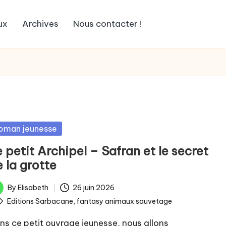
ux
Archives
Nous contacter !
sted
oman jeunesse
 petit Archipel – Safran et le secret
 la grotte
By
Elisabeth
26 juin 2026
ted
ags:
Editions Sarbacane
,
fantasy animaux sauvetage
ns ce petit ouvrage jeunesse, nous allons