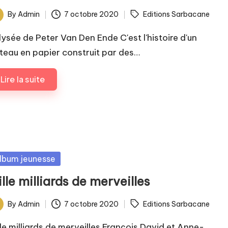
ags:
By
Admin
7 octobre 2020
Editions Sarbacane
ted
ysée de Peter Van Den Ende C'est l'histoire d'un
teau en papier construit par des…
Lire la suite
sted
lbum jeunesse
lle milliards de merveilles
ags:
By
Admin
7 octobre 2020
Editions Sarbacane
ted
lle milliards de merveilles François David et Anne-