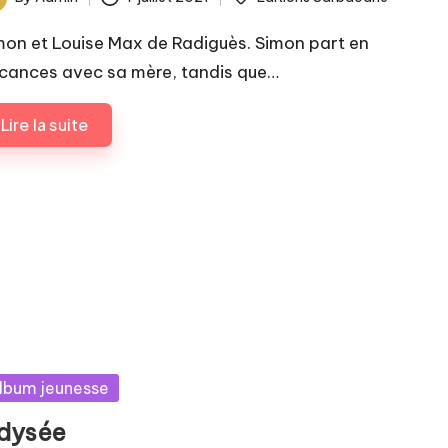
ted
mon et Louise Max de Radiguès. Simon part en
cances avec sa mère, tandis que…
Lire la suite
sted
lbum jeunesse
dysée