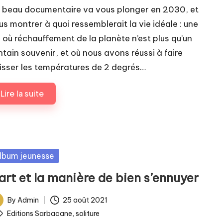
 beau documentaire va vous plonger en 2030, et
us montrer à quoi ressemblerait la vie idéale : une
e où réchauffement de la planète n’est plus qu’un
intain souvenir, et où nous avons réussi à faire
isser les températures de 2 degrés…
Lire la suite
sted
lbum jeunesse
art et la manière de bien s’ennuyer
By
Admin
25 août 2021
ted
ags:
Editions Sarbacane
,
soliture