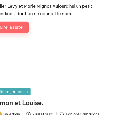
dier Levy et Marie Mignot Aujourd’hui un petit
ondinet, dont on ne connait le nom…
Lire la suite
sted
lbum jeunesse
imon et Louise.
ags:
By
Admin
7 juillet 2021
Editions Sarbacane