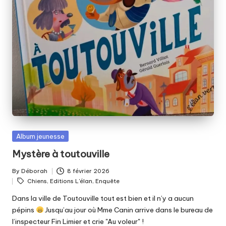
Posted
Album jeunesse
in
Mystère à toutouville
By
Déborah
8 février 2026
Posted
Tags:
Chiens
,
Editions L'élan
,
Enquête
by
Dans la ville de Toutouville tout est bien et il n’y a aucun
pépins
Jusqu’au jour où Mme Canin arrive dans le bureau de
l’inspecteur Fin Limier et crie "Au voleur" !