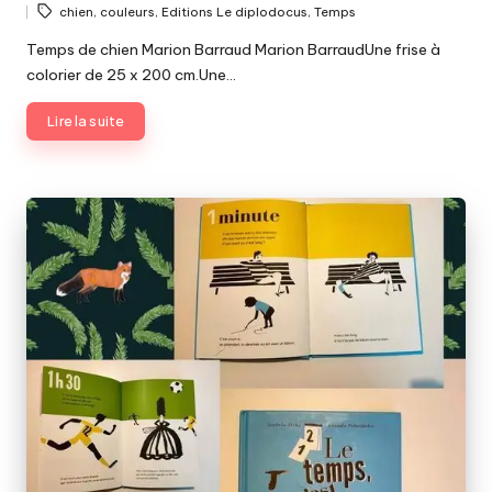
Tags:
chien
,
couleurs
,
Editions Le diplodocus
,
Temps
by
Temps de chien Marion Barraud Marion BarraudUne frise à
colorier de 25 x 200 cm.Une…
Lire la suite