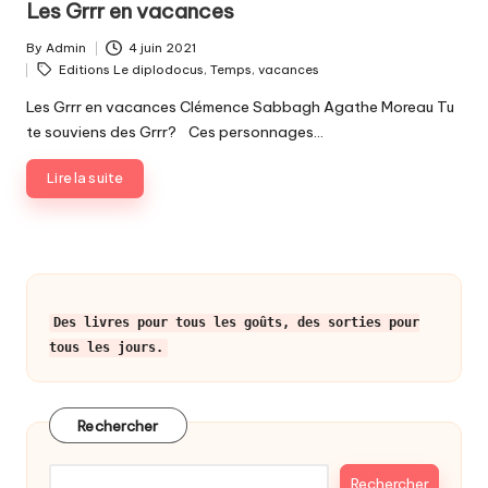
Les Grrr en vacances
By
Admin
4 juin 2021
Posted
Tags:
Editions Le diplodocus
,
Temps
,
vacances
by
Les Grrr en vacances Clémence Sabbagh Agathe Moreau Tu
te souviens des Grrr? Ces personnages…
Lire la suite
Des livres pour tous les goûts, des sorties pour
tous les jours.
Rechercher
Rechercher