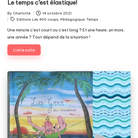
Le temps c’est élastique!
By
Charlotte
14 octobre 2021
Posted
Tags:
Editions Les 400 coups
,
Pédagogique
,
Temps
by
Une minute c’est court ou c’est long ? Et une heure, un mois,
une année ? Tout dépend de la situation !
Lire la suite