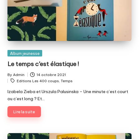
Posted
Album jeunesse
in
Le temps c’est élastique !
By
Admin
14 octobre 2021
Posted
Tags:
Editions Les 400 coups
,
Temps
by
Izabela Zieba et Urszula Palusinska – Une minute c’est court
ou c’est long ? Et…
Lire la suite