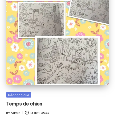
Posted
Pédagogique
in
Temps de chien
By
Admin
13 avril 2022
Posted