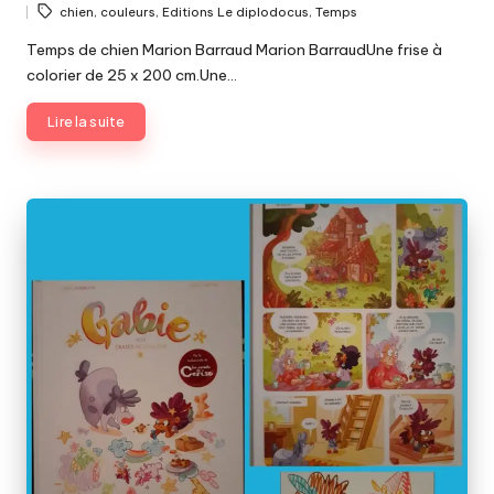
Tags:
chien
,
couleurs
,
Editions Le diplodocus
,
Temps
by
Temps de chien Marion Barraud Marion BarraudUne frise à
colorier de 25 x 200 cm.Une…
Lire la suite