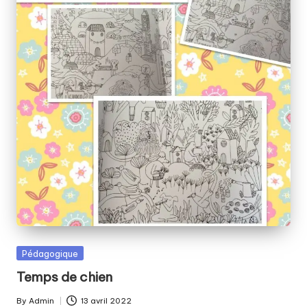
Posted
Pédagogique
in
Temps de chien
By
Admin
13 avril 2022
Posted