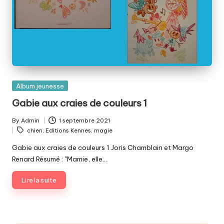
Posted
Album jeunesse
in
Gabie aux craies de couleurs 1
By
Admin
1 septembre 2021
Posted
Tags:
chien
,
Editions Kennes
,
magie
by
Gabie aux craies de couleurs 1 Joris Chamblain et Margo
Renard Résumé : "Mamie, elle…
Lire la suite